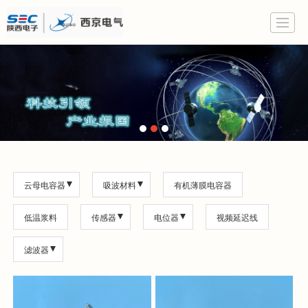
云母电容器
吸波材料
有机薄膜电容器
低温浆料
传感器
电位器
视频延迟线
滤波器